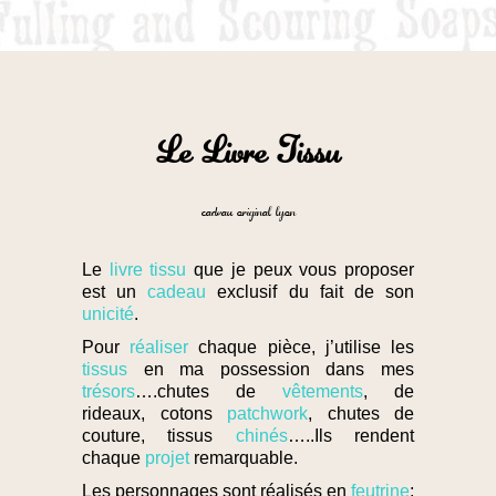
Le Livre Tissu
cadeau original lyon
Le
livre tissu
que je peux vous proposer
est un
cadeau
exclusif du fait de son
unicité
.
Pour
réaliser
chaque pièce, j’utilise les
tissus
en ma possession dans mes
trésors
….chutes de
vêtements
, de
rideaux, cotons
patchwork
, chutes de
couture, tissus
chinés
…..Ils rendent
chaque
projet
remarquable.
Les personnages sont réalisés en
feutrine
;